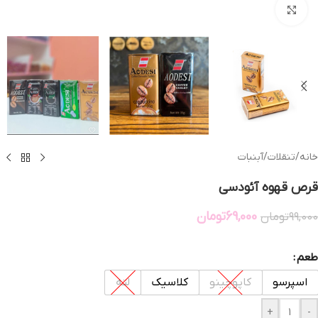
بزرگنمایی تصویر
خانه
/
تنقلات
/
آبنبات
قرص قهوه آئودسی
69,000
تومان
99,000
تومان
طعم
اسپرسو
کاپوچینو
کلاسیک
لته
+
-