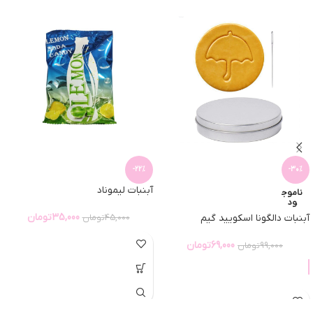
-22%
-30%
آبنبات لیموناد
ناموج
ود
35,000
تومان
آبنبات دالگونا اسکویید گیم
45,000
تومان
69,000
تومان
99,000
تومان