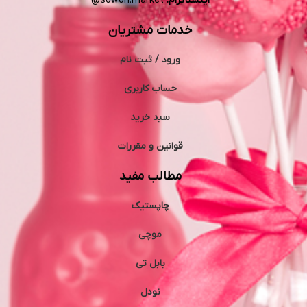
اینستاگرام:
sowon.market@
خدمات مشتریان
ورود / ثبت نام
حساب کاربری
سبد خرید
قوانین و مقررات
مطالب مفید
چاپستیک
موچی
بابل تی
نودل