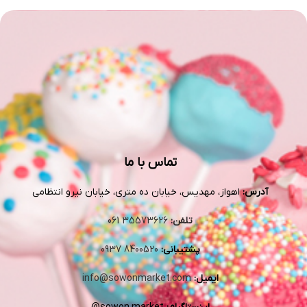
تماس با ما
آدرس:
اهواز، مهدیس، خیابان ده متری، خیابان نیرو انتظامی
تلفن:
73626
355
061
پشتیبانی:
8400520 0937
ایمیل:
info@sowonmarket.com